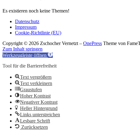
bist
hier:
Es existieren noch keine Themen!
Datenschutz
Impressum
Cookie-Richtlinie (EU)
Copyright © 2026 Zschocher Vernetzt
–
OnePress
Theme von Fame
Zum Inhalt springen
Werkzeugleiste öffnen
Tool für die Barrierefreiheit
Text vergrößern
Text verkleinern
Graustufen
Hoher Kontrast
Negativer Kontrast
Heller Hintergrund
Links unterstreichen
Lesbare Schrift
Zurücksetzen