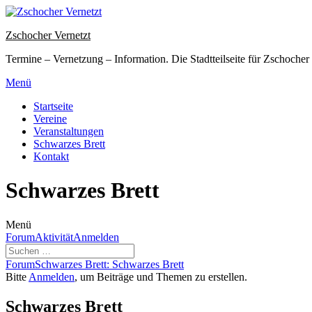
Zum
Inhalt
Zschocher Vernetzt
springen
Termine – Vernetzung – Information. Die Stadtteilseite für Zschocher
Menü
Startseite
Vereine
Veranstaltungen
Schwarzes Brett
Kontakt
Schwarzes Brett
Menü
Forum-
Forum
Aktivität
Anmelden
Navigation
Forum-
Forum
Schwarzes Brett: Schwarzes Brett
Breadcrumbs
Bitte
Anmelden
, um Beiträge und Themen zu erstellen.
-
Du
Schwarzes Brett